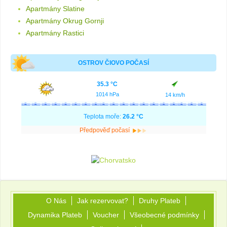
Apartmány Slatine
Apartmány Okrug Gornji
Apartmány Rastici
OSTROV ČIOVO POČASÍ
35.3 °C
1014 hPa
14 km/h
Teplota moře:
26.2 °C
Předpověď počasí
O Nás
Jak rezervovat?
Druhy Plateb
Dynamika Plateb
Voucher
Všeobecné podmínky