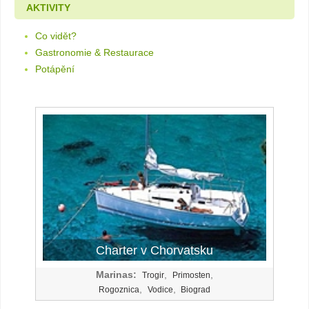
AKTIVITY
Co vidět?
Gastronomie & Restaurace
Potápění
Charter v Chorvatsku
Marinas:
,
,
Trogir
Primosten
,
,
Rogoznica
Vodice
Biograd