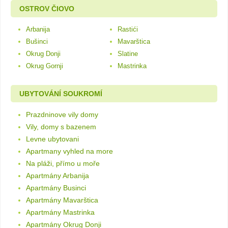
OSTROV ČIOVO
Arbanija
Rastići
Bušinci
Mavarštica
Okrug Donji
Slatine
Okrug Gornji
Mastrinka
UBYTOVÁNÍ SOUKROMÍ
Prazdninove vily domy
Vily, domy s bazenem
Levne ubytovani
Apartmany vyhled na more
Na pláži, přímo u moře
Apartmány Arbanija
Apartmány Businci
Apartmány Mavarštica
Apartmány Mastrinka
Apartmány Okrug Donji