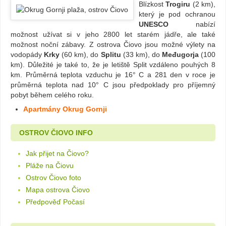
Blízkost
Trogiru
(2 km),
který je pod ochranou
UNESCO
nabízí
možnost užívat si v jeho 2800 let starém jádře, ale také
možnost noční zábavy. Z ostrova Čiovo jsou možné výlety na
vodopády
Krky
(60 km), do
Splitu
(33 km), do
Međugorja
(100
km). Důležité je také to, že je letiště Split vzdáleno pouhých 8
km. Průměrná teplota vzduchu je 16° C a 281 den v roce je
průměrná teplota nad 10° C jsou předpoklady pro příjemný
pobyt během celého roku.
Apartmány Okrug Gornji
OSTROV ČIOVO INFO
Jak přijet na Čiovo?
Pláže na Čiovu
Ostrov Čiovo foto
Mapa ostrova Čiovo
Předpověď Počasí