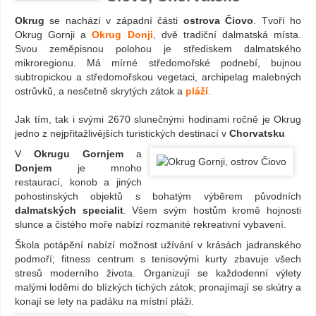
Okrug
se nachází v západní části
ostrova Čiovo
. Tvoří ho
Okrug Gornji a
Okrug Donji
, dvě tradiční dalmatská místa.
Svou zeměpisnou polohou je střediskem dalmatského
mikroregionu. Má mírné středomořské podnebí, bujnou
subtropickou a středomořskou vegetaci, archipelag malebných
ostrůvků, a nesčetně skrytých zátok a
pláží
.
Jak tím, tak i svými 2670 slunečnými hodinami ročně je Okrug
jedno z nejpřitažlivějších turistických destinací v
Chorvatsku
V
Okrugu Gornjem
a
Donjem
je mnoho
restaurací, konob a jiných
pohostinských objektů s bohatým výběrem původních
dalmatských specialit
. Všem svým hostům kromě hojnosti
slunce a čistého moře nabízí rozmanité rekreativní vybavení.
Škola potápění nabízí možnost užívání v krásách jadranského
podmoří; fitness centrum s tenisovými kurty zbavuje všech
stresů moderního života. Organizují se každodenní výlety
malými loděmi do blízkých tichých zátok; pronajímají se skútry a
konají se lety na padáku na místní pláži.