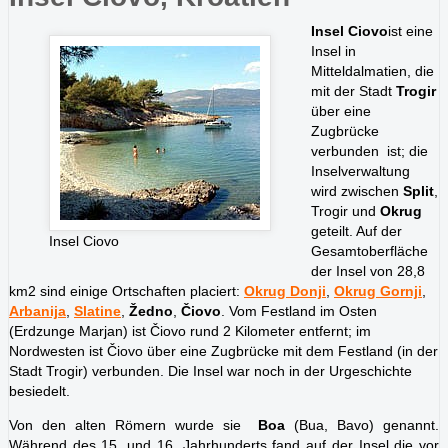
Insel Ciovo
ist eine
Insel in
Mitteldalmatien, die
mit der Stadt
Trogir
über eine
Zugbrücke
verbunden ist; die
Inselverwaltung
wird zwischen
Split
,
Trogir und
Okrug
geteilt. Auf der
Insel Ciovo
Gesamtoberfläche
der Insel von 28,8
km2 sind einige Ortschaften placiert:
Okrug Donji
,
Okrug Gornji
,
Arbanija
,
Slatine
,
Žedno
,
Čiovo
. Vom Festland im Osten
(Erdzunge Marjan) ist Čiovo rund 2 Kilometer entfernt; im
Nordwesten ist Čiovo über eine Zugbrücke mit dem Festland (in der
Stadt Trogir) verbunden. Die Insel war noch in der Urgeschichte
besiedelt.
Von den alten Römern wurde sie
Boa
(Bua, Bavo) genannt.
Während des 15. und 16. Jahrhunderts fand auf der Insel die vor