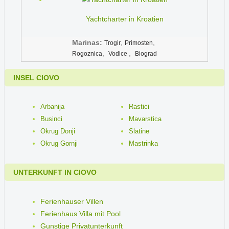
Yachtcharter in Kroatien
Marinas:
,
,
Trogir
Primosten
,
,
Rogoznica
Vodice
Biograd
INSEL CIOVO
Arbanija
Rastici
Businci
Mavarstica
Okrug Donji
Slatine
Okrug Gornji
Mastrinka
UNTERKUNFT IN CIOVO
Ferienhauser Villen
Ferienhaus Villa mit Pool
Gunstige Privatunterkunft