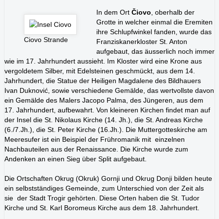
In dem Ort
Čiovo
, oberhalb der
Grotte in welcher einmal die Eremiten
ihre Schlupfwinkel fanden, wurde das
Ciovo Strande
Franziskanerkloster St. Anton
aufgebaut, das äusserlich noch immer
wie im 17. Jahrhundert aussieht. Im Kloster wird eine Krone aus
vergoldetem Silber, mit Edelsteinen geschmückt, aus dem 14.
Jahrhundert, die Statue der Heiligen Magdalene des Bildhauers
Ivan Duknović, sowie verschiedene Gemälde, das wertvollste davon
ein Gemälde des Malers Jacopo Palma, des Jüngeren, aus dem
17. Jahrhundert, aufbewahrt. Von kleineren Kirchen findet man auf
der Insel die St. Nikolaus Kirche (14. Jh.), die St. Andreas Kirche
(6./7.Jh.), die St. Peter Kirche (16.Jh.). Die Muttergotteskirche am
Meeresufer ist ein Beispiel der Frühromanik mit einzelnen
Nachbauteilen aus der Renaissance. Die Kirche wurde zum
Andenken an einen Sieg über Split aufgebaut.
Die Ortschaften Okrug (Okruk) Gornji und Okrug Donji bilden heute
ein selbstständiges Gemeinde, zum Unterschied von der Zeit als
sie der Stadt Trogir gehörten. Diese Orten haben die St. Tudor
Kirche und St. Karl Boromeus Kirche aus dem 18. Jahrhundert.