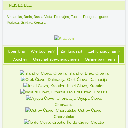
REISEZIELE:
Makarska
,
Brela
,
Baska Voda
,
Promajna
,
Tucepi
,
Podgora
,
Igrane
,
Podaca
,
Gradac
,
Korcula
Über Uns
Wie buchen?
Zahlungsart
Zahlungsdynamik
Voucher
Geschäftsbe-diengungen
Online payments
Island of Brac, Croatia
Otok Čiovo, Dalmacija
Insel Ciovo, Kroatien
Isola di Ciovo, Croazia
Wyspa Ćiovo,
Chorwacja
Ostrov Čiovo,
Chorvatsko
Île de Ciovo, Croatie