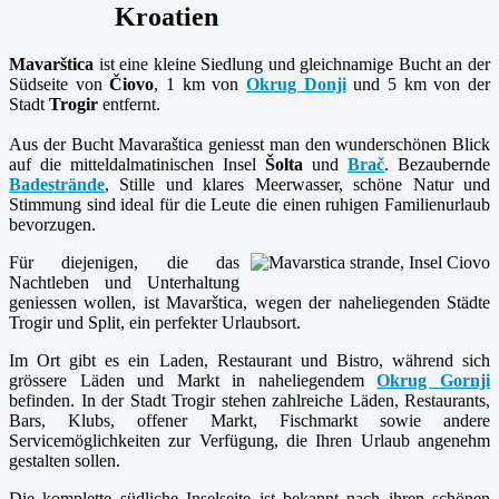
Kroatien
Mavarštica
ist eine kleine Siedlung und gleichnamige Bucht an der
Südseite von
Čiovo
, 1 km von
Okrug Donji
und 5 km von der
Stadt
Trogir
entfernt.
Aus der Bucht Mavaraštica geniesst man den wunderschönen Blick
auf die mitteldalmatinischen Insel
Šolta
und
Brač
. Bezaubernde
Badestrände
, Stille und klares Meerwasser, schöne Natur und
Stimmung sind ideal für die Leute die einen ruhigen Familienurlaub
bevorzugen.
Für diejenigen, die das
Nachtleben und Unterhaltung
geniessen wollen, ist Mavarštica, wegen der naheliegenden Städte
Trogir und Split, ein perfekter Urlaubsort.
Im Ort gibt es ein Laden, Restaurant und Bistro, während sich
grössere Läden und Markt in naheliegendem
Okrug Gornji
befinden. In der Stadt Trogir stehen zahlreiche Läden, Restaurants,
Bars, Klubs, offener Markt, Fischmarkt sowie andere
Servicemöglichkeiten zur Verfügung, die Ihren Urlaub angenehm
gestalten sollen.
Die komplette südliche Inselseite ist bekannt nach ihren schönen