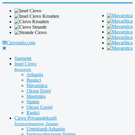
Ciovoinfo.com
Startseite
Insel Ciovo
Reiseziele
Arbanija
Businci
Mavarstica
Okrug Donji
Mastrinka
Slatine
Okrug Gornji
Rastici
Ciovo Privatuntekunft
Ferienwohnungen, Zimmer
Unterkunft Arbanija
Ferienwohnungen Slatine