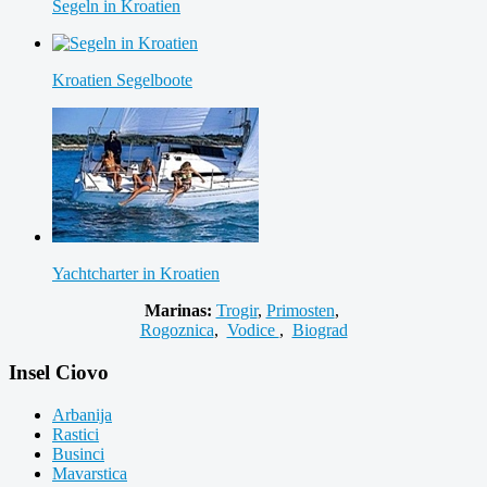
Segeln in Kroatien
Kroatien Segelboote
Yachtcharter in Kroatien
Marinas:
Trogir
,
Primosten
,
Rogoznica
,
Vodice
,
Biograd
Insel Ciovo
Arbanija
Rastici
Businci
Mavarstica