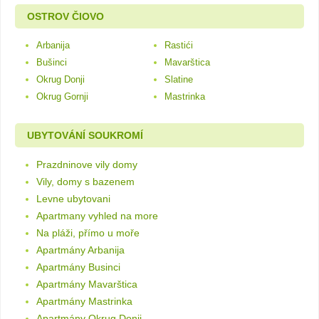
OSTROV ČIOVO
Arbanija
Rastići
Bušinci
Mavarštica
Okrug Donji
Slatine
Okrug Gornji
Mastrinka
UBYTOVÁNÍ SOUKROMÍ
Prazdninove vily domy
Vily, domy s bazenem
Levne ubytovani
Apartmany vyhled na more
Na pláži, přímo u moře
Apartmány Arbanija
Apartmány Businci
Apartmány Mavarštica
Apartmány Mastrinka
Apartmány Okrug Donji