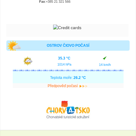
Fax
:+385 21 321 566
OSTROV ČIOVO POČASÍ
35.3 °C
1014 hPa
14 km/h
Teplota moře:
26.2 °C
Předpověď počasí