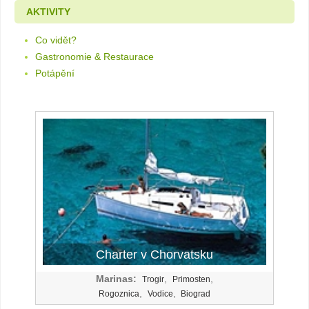
AKTIVITY
Co vidět?
Gastronomie & Restaurace
Potápění
Charter v Chorvatsku
Marinas:
,
,
Trogir
Primosten
,
,
Rogoznica
Vodice
Biograd