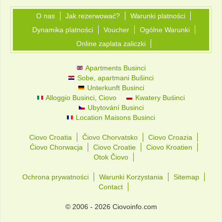
O nas
Jak rezerwować?
Warunki platności
Dynamika platności
Voucher
Ogólne Warunki
Online zaplata zaliczki
Apartments Businci
Sobe, apartmani Bušinci
Unterkunft Businci
Alloggio Businci, Ciovo
Kwatery Buśinci
Ubytování Businci
Location Maisons Businci
Ciovo Croatia
Čiovo Chorvatsko
Ciovo Croazia
Ćiovo Chorwacja
Ciovo Croatie
Ciovo Kroatien
Otok Čiovo
Ochrona prywatności
Warunki Korzystania
Sitemap
Contact
© 2006 - 2026 Ciovoinfo.com