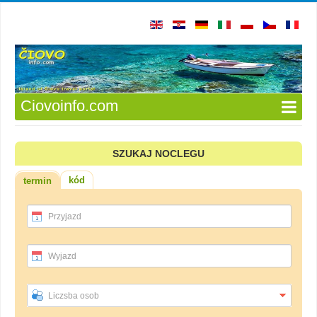
Ciovoinfo.com
SZUKAJ NOCLEGU
kód
termin
Przyjazd
Wyjazd
Liczsba osob