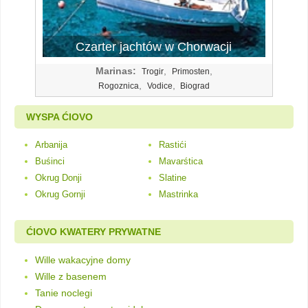
Czarter jachtów w Chorwacji
Marinas:
,
,
Trogir
Primosten
,
,
Rogoznica
Vodice
Biograd
WYSPA ĆIOVO
Arbanija
Rastići
Buśinci
Mavarśtica
Okrug Donji
Slatine
Okrug Gornji
Mastrinka
ĆIOVO KWATERY PRYWATNE
Wille wakacyjne domy
Wille z basenem
Tanie noclegi