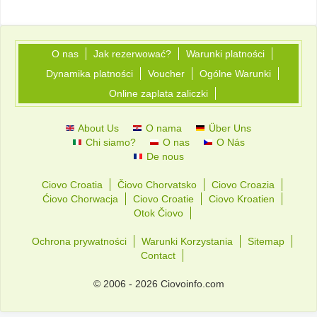
O nas
Jak rezerwować?
Warunki platności
Dynamika platności
Voucher
Ogólne Warunki
Online zaplata zaliczki
About Us
O nama
Über Uns
Chi siamo?
O nas
O Nás
De nous
Ciovo Croatia
Čiovo Chorvatsko
Ciovo Croazia
Ćiovo Chorwacja
Ciovo Croatie
Ciovo Kroatien
Otok Čiovo
Ochrona prywatności
Warunki Korzystania
Sitemap
Contact
© 2006 - 2026 Ciovoinfo.com