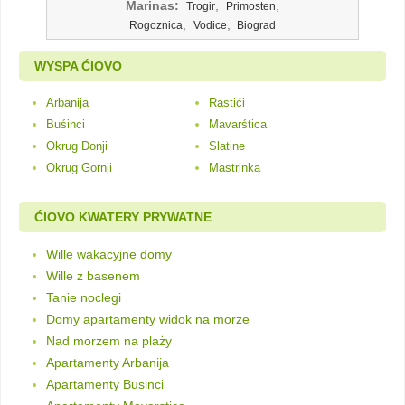
Marinas:
,
,
Trogir
Primosten
,
,
Rogoznica
Vodice
Biograd
WYSPA ĆIOVO
Arbanija
Rastići
Buśinci
Mavarśtica
Okrug Donji
Slatine
Okrug Gornji
Mastrinka
ĆIOVO KWATERY PRYWATNE
Wille wakacyjne domy
Wille z basenem
Tanie noclegi
Domy apartamenty widok na morze
Nad morzem na plaży
Apartamenty Arbanija
Apartamenty Businci