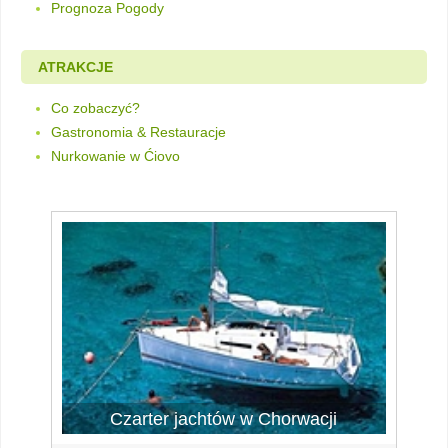
Prognoza Pogody
ATRAKCJE
Co zobaczyć?
Gastronomia & Restauracje
Nurkowanie w Ćiovo
Czarter jachtów w Chorwacji
Czarter jachtów