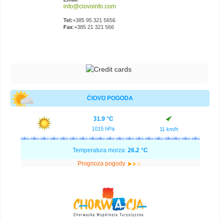
Tel:
+385 95 321 5656
Fax
:+385 21 321 566
ĆIOVO POGODA
31.9 °C
1015 hPa
11 km/h
Temperatura morza:
26.2 °C
Prognoza pogody