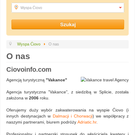
Wyspa Ćiovo
Wyspa Ćiovo
O nas
O nas
Ciovoinfo.com
Agencją turystyczną
"Vakance"
Agencja turystyczna "Vakance", z siedzibą w Splicie, została
założona w
2006
roku.
Oferujemy duży wybór zakwaterowania na wyspie Ćiovo (i
innych destynacjach w
Dalmacji i Chorwacji
) we współpracy z
naszymi partnerami, biurem podróży
Adriatic.hr
.
Profesjonalny i partnerski stosunek do właściciela kwatery i