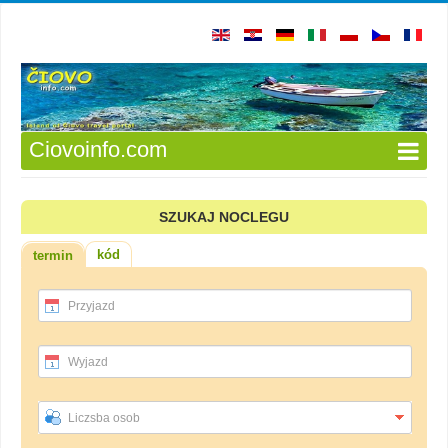
Ciovoinfo.com
SZUKAJ NOCLEGU
kód
termin
Przyjazd
Wyjazd
Liczsba osob