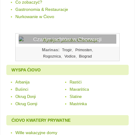
Co zobaczyć?
Gastronomia & Restauracje
Nurkowanie w Ćiovo
Czarter jachtów w Chorwacji
Marinas:
,
,
Trogir
Primosten
,
,
Rogoznica
Vodice
Biograd
WYSPA ĆIOVO
Arbanija
Rastići
Buśinci
Mavarśtica
Okrug Donji
Slatine
Okrug Gornji
Mastrinka
ĆIOVO KWATERY PRYWATNE
Wille wakacyjne domy