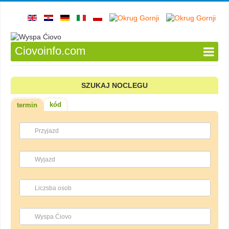
Ciovoinfo.com
SZUKAJ NOCLEGU
kód
termin
Przyjazd
Wyjazd
Liczsba osob
Wyspa Ćiovo