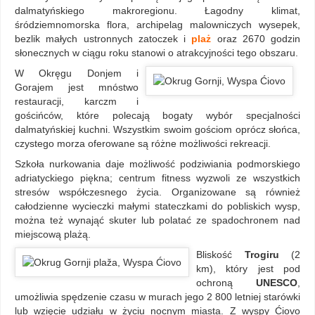
dalmatyńskiego makroregionu. Łagodny klimat,
śródziemnomorska flora, archipelag malowniczych wysepek,
bezlik małych ustronnych zatoczek i
plaż
oraz 2670 godzin
słonecznych w ciągu roku stanowi o atrakcyjności tego obszaru.
W Okręgu Donjem i
Gorajem jest mnóstwo
restauracji, karczm i
gościńców, które polecają bogaty wybór specjalności
dalmatyńskiej kuchni. Wszystkim swoim gościom oprócz słońca,
czystego morza oferowane są różne możliwości rekreacji.
Szkoła nurkowania daje możliwość podziwiania podmorskiego
adriatyckiego piękna; centrum fitness wyzwoli ze wszystkich
stresów współczesnego życia. Organizowane są również
całodzienne wycieczki małymi stateczkami do pobliskich wysp,
można też wynająć skuter lub polatać ze spadochronem nad
miejscową plażą.
Bliskość
Trogiru
(2
km), który jest pod
ochroną
UNESCO
,
umożliwia spędzenie czasu w murach jego 2 800 letniej starówki
lub wzięcie udziału w życiu nocnym miasta. Z wyspy Ćiovo