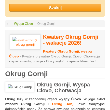
Wyspa Ćiovo
Okrug Gornji
Kwatery Okrug Gornji
- wakacje 2026!
Kwatery Okrug Gornji, wyspa
Ćiovo
- Kwatery prywatne Okrug Gornji, Ćiovo, Chorwacja
- apartamenty, pokoje -
Duży wybór i opinie klientów!
Okrug Gornji
Okrug Gornji, Wyspa
Ćiovo, Chorwacja
Okrug
leży w zachodniej części
wyspy Ćiovo
. W jego skład
wchodzi
Okrug Gornji
i
Okrug Donji
, dwie tradycyjne
dalmatyńskie osady. Za sprawą swojego położenia są centrum